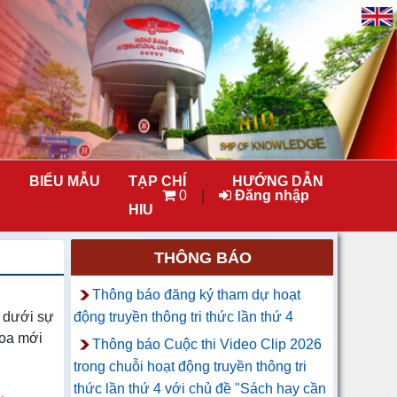
BIỂU MẪU
TẠP CHÍ
HƯỚNG DẪN
0
|
Đăng nhập
HIU
THÔNG BÁO
Thông báo đăng ký tham dự hoạt
, dưới sự
động truyền thông tri thức lần thứ 4
hoa mới
Thông báo Cuộc thi Video Clip 2026
trong chuỗi hoạt động truyền thông tri
thức lần thứ 4 với chủ đề "Sách hay cần