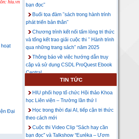
ồn: hiu.vn
bạn đọc"
Buổi tọa đàm "sách trong hành trình
phát triển bản thân"
Chương trình kết nối tấm lòng tri thức
và tổng kết trao giải cuộc thi " Hành trình
 hoạt
qua những trang sách" năm 2025
Thông báo về việc hướng dẫn truy
cập và sử dụng CSDL ProQuest Ebook
Central
TIN TỨC
HIU phối hợp tổ chức Hội thảo Khoa
học Liên viện – Trường lần thứ I
Học trong thời đại AI, tiếp cận tri thức
iện Đại
theo cách mới
Cuộc thi Video Clip “Sách hay cần
bạn đọc” và Talkshow “Euréka – Ươm