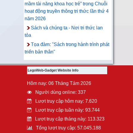
mầm tài năng khoa học trẻ” trong Chuỗi
hoạt động truyền thông tri thức lần thứ 4
năm 2026
Sách và chúng ta - Nơi tri thức lan
tỏa
Tọa đàm: "Sách trong hành trình phát
triển bản thân"
LegoWeb-Gadget Website Info
Hôm nay: 06 Tháng Tám 2026
Người dùng online: 337
Lượt truy cập hôm nay: 7.620
Lượt truy cập tuần này: 93.744
Lượt truy cập tháng này: 113.323
Tổng lượt truy cập: 57.045.188