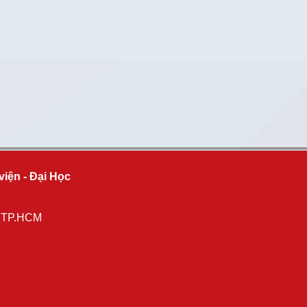
viện - Đại Học
, TP.HCM