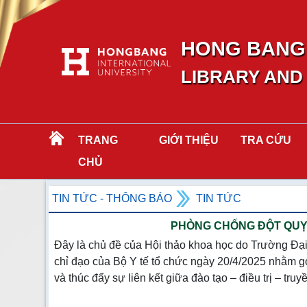
HONG BANG 
LIBRARY AND
TRANG
GIỚI THIỆU
TRA CỨU
CHỦ
TIN TỨC - THÔNG BÁO
TIN TỨC
PHÒNG CHỐNG ĐỘT QUỴ:
Đây là chủ đề của Hội thảo khoa học do Trường Đạ
chỉ đạo của Bộ Y tế tổ chức ngày 20/4/2025 nhằm g
và thúc đẩy sự liên kết giữa đào tạo – điều trị – truy