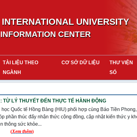
INTERNATIONAL UNIVERSITY
 INFORMATION CENTER
TÀI LIỆU THEO
CƠ SỞ DỮ LIỆU
THƯ VIỆN
NGÀNH
SỐ
 TỪ LÝ THUYẾT ĐẾN THỰC TẾ HÀNH ĐỘNG
i học Quốc tế Hồng Bàng (HIU) phối hợp cùng Báo Tiền Phong
óp phần thúc đẩy nhận thức cộng đồng, cập nhật kiến thức y k
ền thông sức khỏe...
(
Xem thêm
)