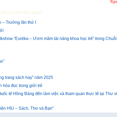
Ngu
ÙNG CHUYÊN MỤC
 – Trường lần thứ I
mới
alkshow “Euréka – Ươm mầm tài năng khoa học trẻ” trong Chuỗi
ân"
hững trang sách hay” năm 2025
n hóa đọc trong giới trẻ
uốc tế Hồng Bàng đến làm việc và tham quan thực tế tại Thư v
 viện HIU – Sách, Thơ và Bạn”