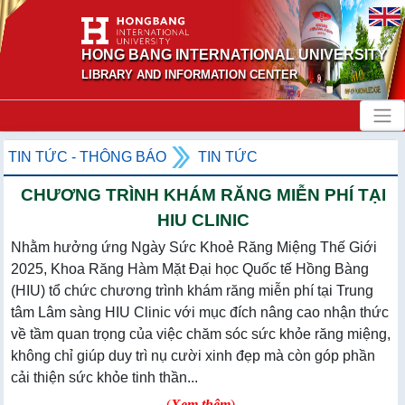
HONG BANG INTERNATIONAL UNIVERSITY
LIBRARY AND INFORMATION CENTER
TIN TỨC - THÔNG BÁO
TIN TỨC
CHƯƠNG TRÌNH KHÁM RĂNG MIỄN PHÍ TẠI
HIU CLINIC
Nhằm hưởng ứng Ngày Sức Khoẻ Răng Miệng Thế Giới
2025, Khoa Răng Hàm Mặt Đại học Quốc tế Hồng Bàng
(HIU) tổ chức chương trình khám răng miễn phí tại Trung
tâm Lâm sàng HIU Clinic với mục đích nâng cao nhận thức
về tầm quan trọng của việc chăm sóc sức khỏe răng miệng,
không chỉ giúp duy trì nụ cười xinh đẹp mà còn góp phần
cải thiện sức khỏe tinh thần...
(
Xem thêm
)