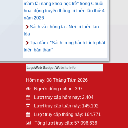
mầm tài năng khoa học trẻ” trong Chuỗi
hoạt động truyền thông tri thức lần thứ 4
năm 2026
Sách và chúng ta - Nơi tri thức lan
tỏa
Tọa đàm: "Sách trong hành trình phát
triển bản thân"
LegoWeb-Gadget Website Info
Hôm nay: 08 Tháng Tám 2026
Người dùng online: 397
Lượt truy cập hôm nay: 2.404
Lượt truy cập tuần này: 145.192
Lượt truy cập tháng này: 164.771
Tổng lượt truy cập: 57.096.636