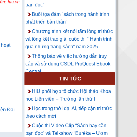
ồn: hiu.vn
bạn đọc"
Buổi tọa đàm "sách trong hành trình
phát triển bản thân"
Chương trình kết nối tấm lòng tri thức
và tổng kết trao giải cuộc thi " Hành trình
 hoạt
qua những trang sách" năm 2025
Thông báo về việc hướng dẫn truy
cập và sử dụng CSDL ProQuest Ebook
Central
TIN TỨC
HIU phối hợp tổ chức Hội thảo Khoa
học Liên viện – Trường lần thứ I
Học trong thời đại AI, tiếp cận tri thức
iện Đại
theo cách mới
Cuộc thi Video Clip “Sách hay cần
bạn đọc” và Talkshow “Euréka – Ươm