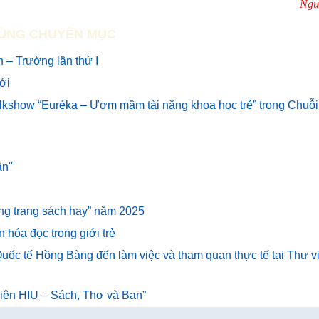
Ngu
ÙNG CHUYÊN MỤC
 – Trường lần thứ I
mới
alkshow “Euréka – Ươm mầm tài năng khoa học trẻ” trong Chuỗi
ân"
hững trang sách hay” năm 2025
n hóa đọc trong giới trẻ
uốc tế Hồng Bàng đến làm việc và tham quan thực tế tại Thư v
 viện HIU – Sách, Thơ và Bạn”