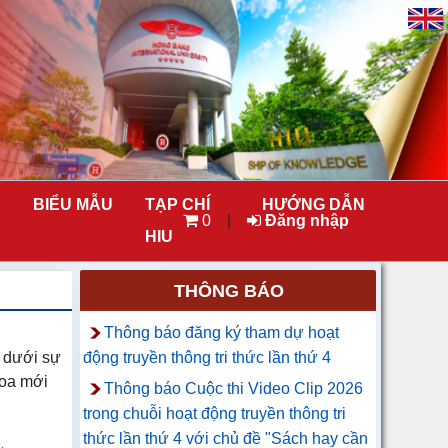
BIỂU MẪU
TẠP CHÍ
HƯỚNG DẪN
0
|
Đăng nhập
HIU
THÔNG BÁO
Thông báo đăng ký tham dự hoạt
, dưới sự
động truyền thông tri thức lần thứ 4
hoa mới
Thông báo Cuộc thi Video Clip 2026
trong chuỗi hoạt động truyền thông tri
thức lần thứ 4 với chủ đề "Sách hay cần