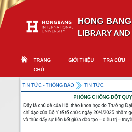
HONG BANG 
LIBRARY AND
TRANG
GIỚI THIỆU
TRA CỨU
CHỦ
TIN TỨC - THÔNG BÁO
TIN TỨC
PHÒNG CHỐNG ĐỘT QUỴ:
Đây là chủ đề của Hội thảo khoa học do Trường Đạ
chỉ đạo của Bộ Y tế tổ chức ngày 20/4/2025 nhằm g
và thúc đẩy sự liên kết giữa đào tạo – điều trị – truy