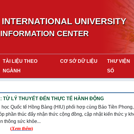
INTERNATIONAL UNIVERSITY
 INFORMATION CENTER
TÀI LIỆU THEO
CƠ SỞ DỮ LIỆU
THƯ VIỆN
NGÀNH
SỐ
 TỪ LÝ THUYẾT ĐẾN THỰC TẾ HÀNH ĐỘNG
i học Quốc tế Hồng Bàng (HIU) phối hợp cùng Báo Tiền Phong
óp phần thúc đẩy nhận thức cộng đồng, cập nhật kiến thức y k
ền thông sức khỏe...
(
Xem thêm
)