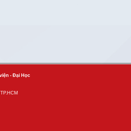
viện - Đại Học
, TP.HCM