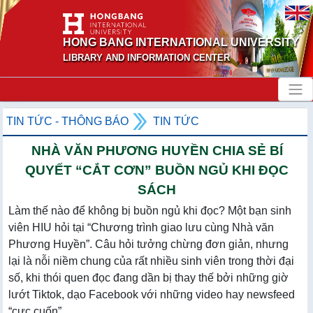
HONG BANG INTERNATIONAL UNIVERSITY
LIBRARY AND INFORMATION CENTER
TIN TỨC - THÔNG BÁO
TIN TỨC
NHÀ VĂN PHƯƠNG HUYỀN CHIA SẺ BÍ
QUYẾT “CẮT CƠN” BUỒN NGỦ KHI ĐỌC
SÁCH
Làm thế nào để không bị buồn ngủ khi đọc? Một bạn sinh
viên HIU hỏi tại “Chương trình giao lưu cùng Nhà văn
Phương Huyền”. Câu hỏi tưởng chừng đơn giản, nhưng
lại là nỗi niềm chung của rất nhiều sinh viên trong thời đại
số, khi thói quen đọc đang dần bị thay thế bởi những giờ
lướt Tiktok, dạo Facebook với những video hay newsfeed
“cực cuốn”.