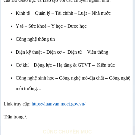
của Bộ Giáo dục và Đào tạo
với các chuyên ngành như:
Kinh tế − Quản lý – Tài chính – Luật – Nhà nước
Y tế – Sức khoẻ – Y học – Dược học
Công nghệ thông tin
Điện kỹ thuật – Điện cơ – Điện tử − Viễn thông
Cơ khí − Động lực – Hạ tầng & GTVT – Kiến trúc
Công nghệ sinh học – Công nghệ mỏ-địa chất – Công nghệ
môi trường…
Link truy cập:
https://luanvan.moet.gov.vn/
Trân trọng./.
CÙNG CHUYÊN MỤC