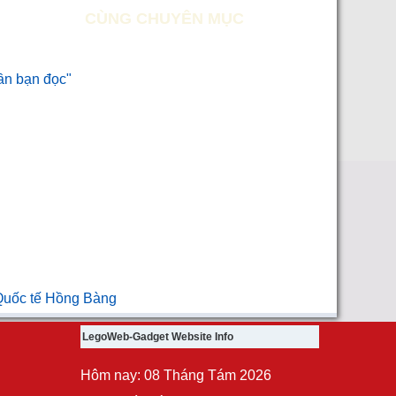
CÙNG CHUYÊN MỤC
cần bạn đọc"
 Quốc tế Hồng Bàng
LegoWeb-Gadget Website Info
Hôm nay: 08 Tháng Tám 2026