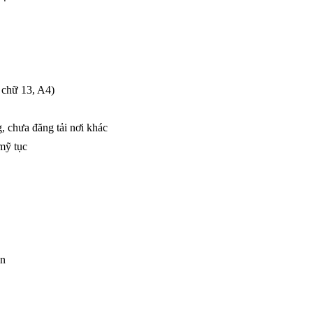
 chữ 13, A4)
g, chưa đăng tải nơi khác
mỹ tục
ận