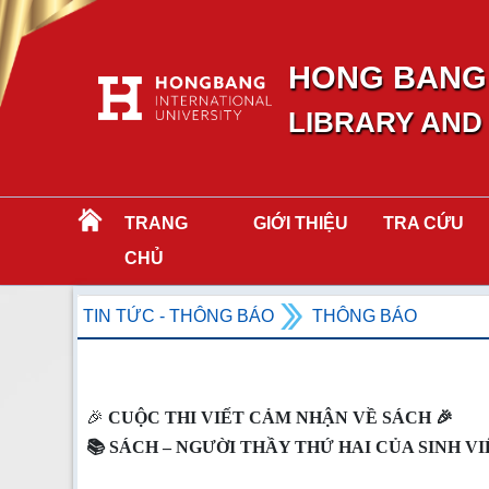
HONG BANG 
LIBRARY AND
TRANG
GIỚI THIỆU
TRA CỨU
CHỦ
TIN TỨC - THÔNG BÁO
THÔNG BÁO
🎉
CUỘC THI VIẾT CẢM NHẬN VỀ SÁCH 🎉
📚 SÁCH – NGƯỜI THẦY THỨ HAI CỦA SINH VI