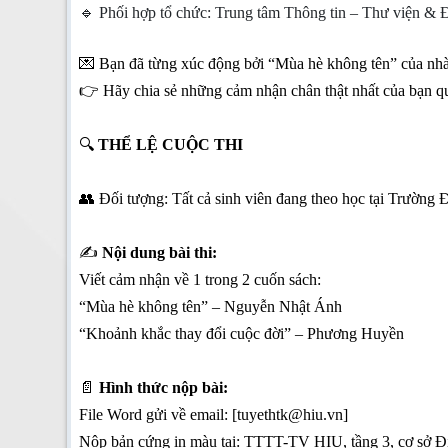
🔹 Phối hợp tổ chức: Trung tâm Thông tin – Thư viện &
💌 Bạn đã từng xúc động bởi “Mùa hè không tên” của n
👉 Hãy chia sẻ những cảm nhận chân thật nhất của bạn qua
🔍
THỂ LỆ CUỘC THI
👥 Đối tượng: Tất cả sinh viên đang theo học tại Trường
✍️
Nội dung bài thi:
Viết cảm nhận về 1 trong 2 cuốn sách:
“Mùa hè không tên” – Nguyễn Nhật Ánh
“Khoảnh khắc thay đổi cuộc đời” – Phương Huyền
📄
Hình thức nộp bài:
File Word gửi về email: [tuyethtk@hiu.vn]
Nộp bản cứng in màu tại: TTTT-TV HIU, tầng 3, cơ sở Đ