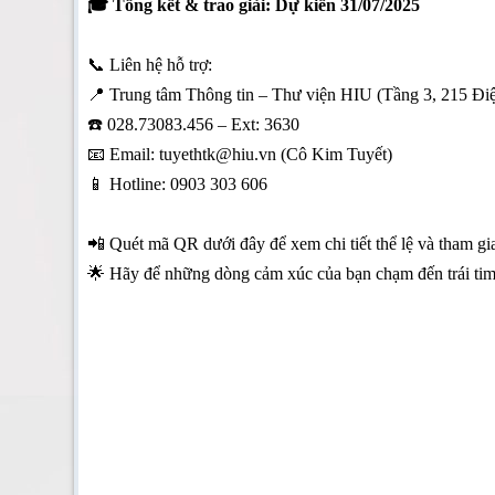
🎓 Tổng kết & trao giải: Dự kiến 31/07/2025
📞 Liên hệ hỗ trợ:
📍 Trung tâm Thông tin – Thư viện HIU (Tầng 3, 215 Đi
☎️ 028.73083.456 – Ext: 3630
📧 Email: tuyethtk@hiu.vn (Cô Kim Tuyết)
📱 Hotline: 0903 303 606
📲 Quét mã QR dưới đây để xem chi tiết thể lệ và tham gi
🌟 Hãy để những dòng cảm xúc của bạn chạm đến trái tim n