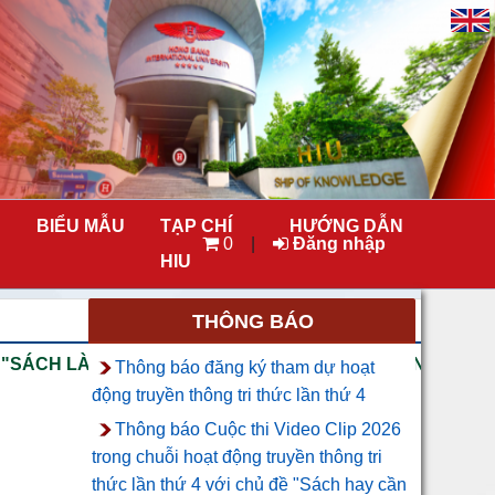
BIỂU MẪU
TẠP CHÍ
HƯỚNG DẪN
0
|
Đăng nhập
HIU
THÔNG BÁO
SÁCH LÀ NGƯỜI THẦY THỨ HAI CỦA SINH VIÊN HIU" V
Thông báo đăng ký tham dự hoạt
động truyền thông tri thức lần thứ 4
Thông báo Cuộc thi Video Clip 2026
trong chuỗi hoạt động truyền thông tri
thức lần thứ 4 với chủ đề "Sách hay cần