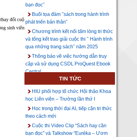
bạn đọc"
Buổi tọa đàm "sách trong hành trình
thay đổi cuộc đời” của nhà văn Phương Huyền?
phát triển bản thân"
đồng sinh viên HIU!
Chương trình kết nối tấm lòng tri thức
và tổng kết trao giải cuộc thi " Hành trình
qua những trang sách" năm 2025
Thông báo về việc hướng dẫn truy
cập và sử dụng CSDL ProQuest Ebook
Central
TIN TỨC
HIU phối hợp tổ chức Hội thảo Khoa
học Liên viện – Trường lần thứ I
Học trong thời đại AI, tiếp cận tri thức
theo cách mới
Cuộc thi Video Clip “Sách hay cần
bạn đọc” và Talkshow “Euréka – Ươm