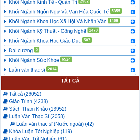
2982
Khối Ngành Kinh Tế - Quản Trị
5355
Khối Ngành Ngôn Ngữ Và Văn Hóa Quốc Tế
1466
Khối Ngành Khoa Học Xã Hội Và Nhân Văn
1470
Khối Ngành Kỹ Thuật - Công Nghệ
507
Khối Ngành Khoa Học Giáo Dục
0
Đại cương
6524
Khối Ngành Sức Khỏe
2014
Luận văn thạc sĩ
TẤT CẢ
Tất cả (26052)
Giáo Trình (4238)
Sách Tham Khảo (13952)
Luận Văn Thạc Sĩ (2058)
Luận văn thạc sĩ (Nước ngoài) (42)
Khóa Luận Tốt Nghiệp (119)
Luận Văn Tốt Nghiệp (61)