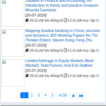
Taxation in Finance and Accounting :An
Introduction to theory and practice /Joaquim
Miranda Sarmento
[20-07-2026]
(0) (Lượt lưu thông:0)
(1) (Lượt truy cập:1)
Mapping shadow banking in China: structure
and dynamics :BIS Working Papers No 701
/Torsten Ehlers; Steven Kong; Feng Zhu
[20-07-2026]
(0) (Lượt lưu thông:0)
(1) (Lượt truy cập:1)
Limited Arbitrage in Equity Markets /Mark
Mitchell; Todd Pulvino; And Erik Stafford
[20-07-2026]
(0) (Lượt lưu thông:0)
(1) (Lượt truy cập:1)
1
2
3
4
5
of 38