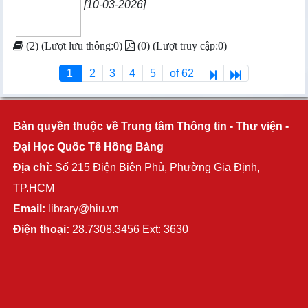
[10-03-2026]
(2) (Lượt lưu thông:0)
(0) (Lượt truy cập:0)
1
2
3
4
5
of 62
Bản quyền thuộc về Trung tâm Thông tin - Thư viện -
Đại Học Quốc Tế Hồng Bàng
Địa chỉ:
Số 215 Điện Biên Phủ, Phường Gia Định,
TP.HCM
Email:
library@hiu.vn
Điện thoại:
28.7308.3456 Ext: 3630