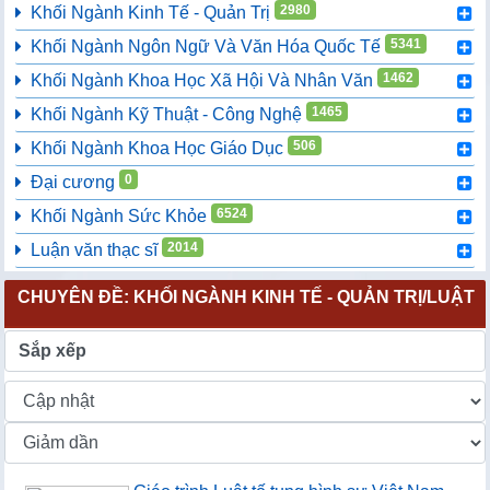
2980
Khối Ngành Kinh Tế - Quản Trị
5341
Khối Ngành Ngôn Ngữ Và Văn Hóa Quốc Tế
1462
Khối Ngành Khoa Học Xã Hội Và Nhân Văn
1465
Khối Ngành Kỹ Thuật - Công Nghệ
506
Khối Ngành Khoa Học Giáo Dục
0
Đại cương
6524
Khối Ngành Sức Khỏe
2014
Luận văn thạc sĩ
CHUYÊN ĐỀ: KHỐI NGÀNH KINH TẾ - QUẢN TRỊ/LUẬT
Sắp xếp