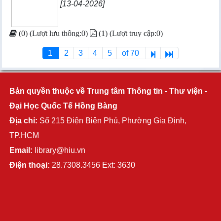
[13-04-2026]
(0) (Lượt lưu thông:0)
(1) (Lượt truy cập:0)
1
2
3
4
5
of 70
Bản quyền thuộc về Trung tâm Thông tin - Thư viện -
Đại Học Quốc Tế Hồng Bàng
Địa chỉ:
Số 215 Điện Biên Phủ, Phường Gia Định,
TP.HCM
Email:
library@hiu.vn
Điện thoại:
28.7308.3456 Ext: 3630