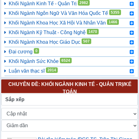
2982
Khối Ngành Kinh Tế - Quản Trị
5355
Khối Ngành Ngôn Ngữ Và Văn Hóa Quốc Tế
1466
Khối Ngành Khoa Học Xã Hội Và Nhân Văn
1470
Khối Ngành Kỹ Thuật - Công Nghệ
507
Khối Ngành Khoa Học Giáo Dục
0
Đại cương
6524
Khối Ngành Sức Khỏe
2014
Luận văn thạc sĩ
CHUYÊN ĐỀ: KHỐI NGÀNH KINH TẾ - QUẢN TRỊ/KẾ
TOÁN
Sắp xếp