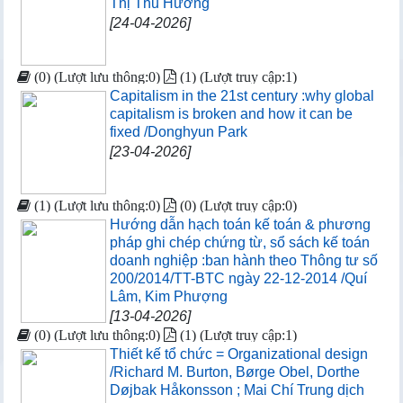
Thị Thu Hường
[24-04-2026]
(0) (Lượt lưu thông:0)
(1) (Lượt truy cập:1)
Capitalism in the 21st century :why global
capitalism is broken and how it can be
fixed /Donghyun Park
[23-04-2026]
(1) (Lượt lưu thông:0)
(0) (Lượt truy cập:0)
Hướng dẫn hạch toán kế toán & phương
pháp ghi chép chứng từ, sổ sách kế toán
doanh nghiệp :ban hành theo Thông tư số
200/2014/TT-BTC ngày 22-12-2014 /Quí
Lâm, Kim Phượng
[13-04-2026]
(0) (Lượt lưu thông:0)
(1) (Lượt truy cập:1)
Thiết kế tổ chức = Organizational design
/Richard M. Burton, Børge Obel, Dorthe
Døjbak Håkonsson ; Mai Chí Trung dịch