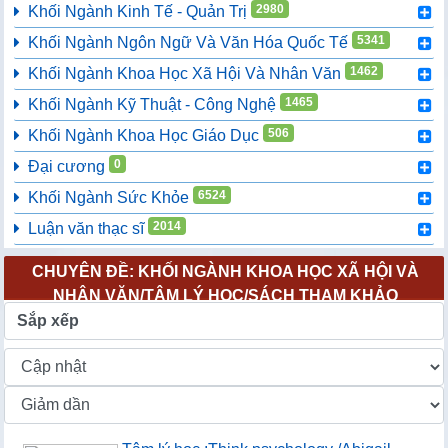
2980
Khối Ngành Kinh Tế - Quản Trị
5341
Khối Ngành Ngôn Ngữ Và Văn Hóa Quốc Tế
1462
Khối Ngành Khoa Học Xã Hội Và Nhân Văn
1465
Khối Ngành Kỹ Thuật - Công Nghệ
506
Khối Ngành Khoa Học Giáo Dục
0
Đại cương
6524
Khối Ngành Sức Khỏe
2014
Luận văn thạc sĩ
CHUYÊN ĐỀ: KHỐI NGÀNH KHOA HỌC XÃ HỘI VÀ
NHÂN VĂN/TÂM LÝ HỌC/SÁCH THAM KHẢO
Sắp xếp