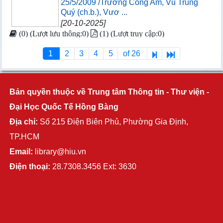
25/5/2009 /Trương Công Am, Vũ Trung
Quý (ch.b.), Vươ ...
[20-10-2025]
(0) (Lượt lưu thông:0)
(1) (Lượt truy cập:0)
1
2
3
4
5
of 26
Bản quyền thuộc về Trung tâm Thông tin - Thư viện -
Đại Học Quốc Tế Hồng Bàng
Địa chỉ:
Số 215 Điện Biên Phủ, Phường Gia Định,
TP.HCM
Email:
library@hiu.vn
Điện thoại:
28.7308.3456 Ext: 3630