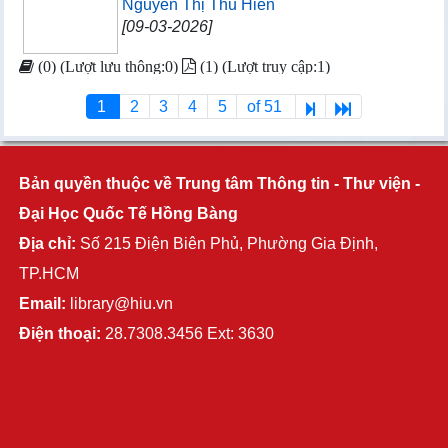
Nguyễn Thị Thu Hiền
[09-03-2026]
(0) (Lượt lưu thông:0)
(1) (Lượt truy cập:1)
1
2
3
4
5
of 51
Bản quyền thuộc về Trung tâm Thông tin - Thư viện -
Đại Học Quốc Tế Hồng Bàng
Địa chỉ:
Số 215 Điện Biên Phủ, Phường Gia Định,
TP.HCM
Email:
library@hiu.vn
Điện thoại:
28.7308.3456 Ext: 3630