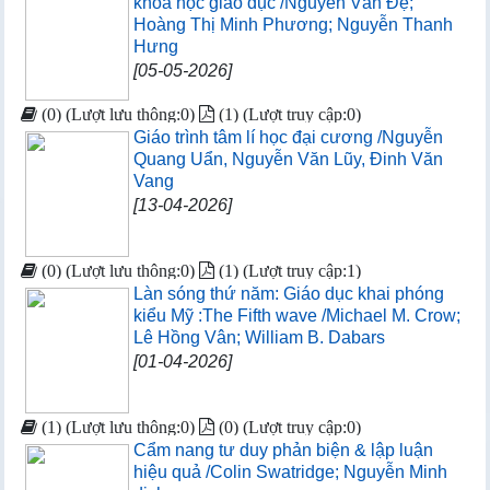
khoa học giáo dục /Nguyễn Văn Đệ;
Hoàng Thị Minh Phương; Nguyễn Thanh
Hưng
[05-05-2026]
(0) (Lượt lưu thông:0)
(1) (Lượt truy cập:0)
Giáo trình tâm lí học đại cương /Nguyễn
Quang Uẩn, Nguyễn Văn Lũy, Đinh Văn
Vang
[13-04-2026]
(0) (Lượt lưu thông:0)
(1) (Lượt truy cập:1)
Làn sóng thứ năm: Giáo dục khai phóng
kiểu Mỹ :The Fifth wave /Michael M. Crow;
Lê Hồng Vân; William B. Dabars
[01-04-2026]
(1) (Lượt lưu thông:0)
(0) (Lượt truy cập:0)
Cẩm nang tư duy phản biện & lập luận
hiệu quả /Colin Swatridge; Nguyễn Minh