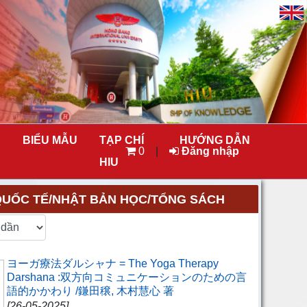
BIỂU MẪU
TẠP CHÍ
HƯỚNG DẪN
0
|
Đăng nhập
HIU
QUỐC TẾ/NHẬT BẢN HỌC/TỔNG SÁCH
ヨーガ療法ダルシャナ = The Yoga Therapy
Darshana :双方向コミュニケーションのための言
語的かかわり /鎌田穣, 木村慧心 著
[26-05-2025]