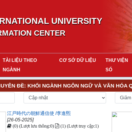
RNATIONAL UNIVERSITY
RMATION CENTER
TÀI LIỆU THEO
CƠ SỞ DỮ LIỆU
THƯ VIỆN
NGÀNH
SỐ
UYÊN ĐỀ: KHỐI NGÀNH NGÔN NGỮ VÀ VĂN HÓA 
p
江戸時代の朝鮮通信使 /李進煕
[26-05-2025]
(0) (Lượt lưu thông:0)
(1) (Lượt truy cập:1)