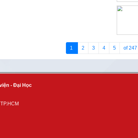
1
2
3
4
5
of 24
viện - Đại Học
, TP.HCM