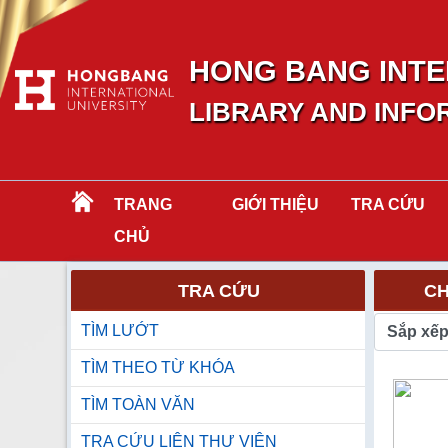
HONG BANG INTE
LIBRARY AND INFO
TRANG
GIỚI THIỆU
TRA CỨU
CHỦ
TRA CỨU
CH
TÌM LƯỚT
Sắp xế
TÌM THEO TỪ KHÓA
TÌM TOÀN VĂN
TRA CỨU LIÊN THƯ VIỆN