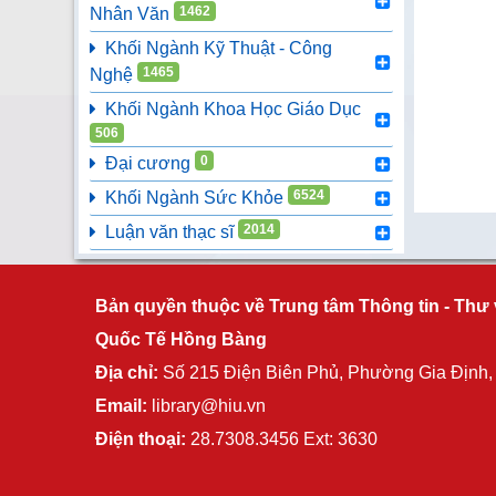
1462
Nhân Văn
Đồ án tốt nghiệp (406)
Nghiên cứu khoa học sinh viên (174)
Khối Ngành Kỹ Thuật - Công
1465
Nghệ
Khối Ngành Khoa Học Giáo Dục
506
0
Đại cương
6524
Khối Ngành Sức Khỏe
2014
Luận văn thạc sĩ
Bản quyền thuộc về Trung tâm Thông tin - Thư 
Quốc Tế Hồng Bàng
Địa chỉ:
Số 215 Điện Biên Phủ, Phường Gia Định
Email:
library@hiu.vn
Điện thoại:
28.7308.3456 Ext: 3630