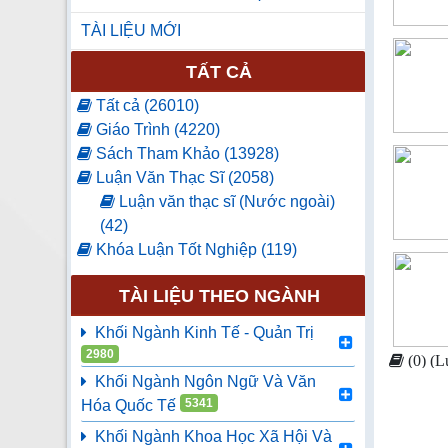
TÀI LIỆU MỚI
TẤT CẢ
Tất cả (26010)
Giáo Trình (4220)
Sách Tham Khảo (13928)
Luận Văn Thạc Sĩ (2058)
Luận văn thạc sĩ (Nước ngoài)
(42)
Khóa Luận Tốt Nghiệp (119)
Luận Văn Tốt Nghiệp (61)
TÀI LIỆU THEO NGÀNH
Báo Tạp Chí (2)
Luận án tiến sĩ (11)
Khối Ngành Kinh Tế - Quản Trị
Nghiên cứu khoa học (79)
2980
(0) (L
Sách ngoại văn (4952)
Khối Ngành Ngôn Ngữ Và Văn
Nhật Bản (2484)
5341
Hóa Quốc Tế
Hàn Quốc (1866)
Khối Ngành Khoa Học Xã Hội Và
Trung Quốc (109)