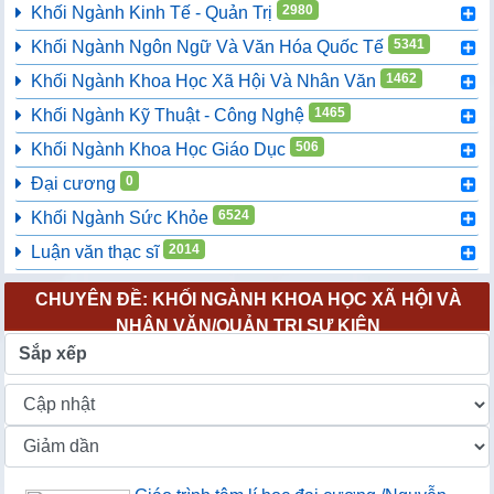
2980
Khối Ngành Kinh Tế - Quản Trị
5341
Khối Ngành Ngôn Ngữ Và Văn Hóa Quốc Tế
1462
Khối Ngành Khoa Học Xã Hội Và Nhân Văn
1465
Khối Ngành Kỹ Thuật - Công Nghệ
506
Khối Ngành Khoa Học Giáo Dục
0
Đại cương
6524
Khối Ngành Sức Khỏe
2014
Luận văn thạc sĩ
CHUYÊN ĐỀ: KHỐI NGÀNH KHOA HỌC XÃ HỘI VÀ
NHÂN VĂN/QUẢN TRỊ SỰ KIỆN
Sắp xếp