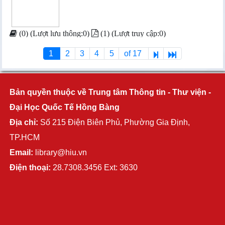
(0) (Lượt lưu thông:0)
(1) (Lượt truy cập:0)
1
2
3
4
5
of 17
Bản quyền thuộc về Trung tâm Thông tin - Thư viện -
Đại Học Quốc Tế Hồng Bàng
Địa chỉ:
Số 215 Điện Biên Phủ, Phường Gia Định,
TP.HCM
Email:
library@hiu.vn
Điện thoại:
28.7308.3456 Ext: 3630