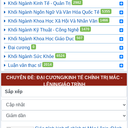
2982
Khối Ngành Kinh Tế - Quản Trị
5355
Khối Ngành Ngôn Ngữ Và Văn Hóa Quốc Tế
1466
Khối Ngành Khoa Học Xã Hội Và Nhân Văn
1470
Khối Ngành Kỹ Thuật - Công Nghệ
507
Khối Ngành Khoa Học Giáo Dục
0
Đại cương
6524
Khối Ngành Sức Khỏe
2014
Luận văn thạc sĩ
CHUYÊN ĐỀ: ĐẠI CƯƠNG/KINH TẾ CHÍNH TRỊ MÁC -
LÊNIN/GIÁO TRÌNH
Sắp xếp